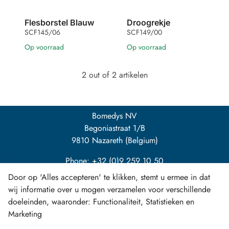
Flesborstel Blauw
Droogrekje
SCF145/06
SCF149/00
Op voorraad
Op voorraad
2 out of 2 artikelen
Bomedys NV
Begoniastraat 1/B
9810 Nazareth (Belgium)
Phone: +32 (0)9 259 10 50
Door op 'Alles accepteren' te klikken, stemt u ermee in dat
info@bomedys.be
wij informatie over u mogen verzamelen voor verschillende
doeleinden, waaronder: Functionaliteit, Statistieken en
Marketing