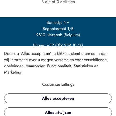
3 out of 3 artikelen
Bomedys NV
Begoniastraat 1/B
9810 Nazareth (Belgium)
Phone: +32 (0)9 259 10 50
Door op 'Alles accepteren' te klikken, stemt u ermee in dat
info@bomedys.be
wij informatie over u mogen verzamelen voor verschillende
doeleinden, waaronder: Functionaliteit, Statistieken en
Marketing
Customize settings
LinkedIn
Alles accepteren
Copyright ©
Alles afwijzen
All rights reserved.