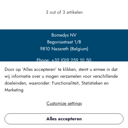
3 out of 3 artikelen
Bomedys NV
Begoniastraat 1/B
9810 Nazareth (Belgium)
Phone: +32 (0)9 259 10 50
Door op 'Alles accepteren' te klikken, stemt u ermee in dat
info@bomedys.be
wij informatie over u mogen verzamelen voor verschillende
doeleinden, waaronder: Functionaliteit, Statistieken en
Marketing
Customize settings
LinkedIn
Alles accepteren