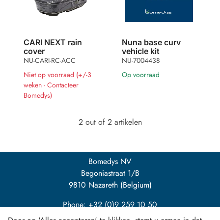
CARI NEXT rain
Nuna base curv
cover
vehicle kit
NU-CARI-RC-ACC
NU-7004438
Niet op voorraad (+/-3
Op voorraad
weken - Contacteer
Bomedys)
2 out of 2 artikelen
Bomedys NV
Begoniastraat 1/B
9810 Nazareth (Belgium)
Phone: +32 (0)9 259 10 50