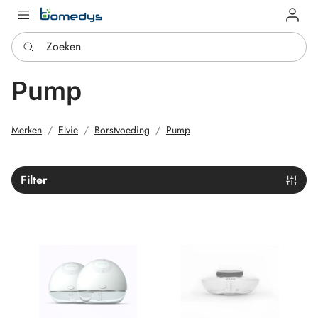
Log in
Zoeken
Pump
Merken
Elvie
Borstvoeding
Pump
Filter