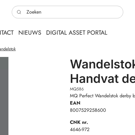
Zoeken
TACT
NIEUWS
DIGITAL ASSET PORTAL
andelstok
Wandelsto
Handvat d
MQ586
MQ Perfect Wandelstok derby
EAN
8007529258600
CNK nr.
4646-972