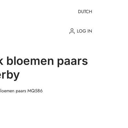
DUTCH
LOG IN
k bloemen paars
erby
 bloemen paars MQ586