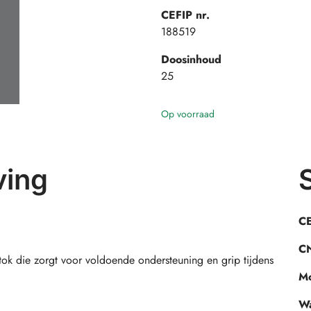
CEFIP nr.
188519
Doosinhoud
25
Op voorraad
ving
CE
CN
tok die zorgt voor voldoende ondersteuning en grip tijdens
Mo
Wa