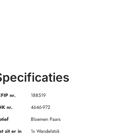
Specificaties
FIP nr.
188519
K nr.
4646-972
tief
Bloemen Paars
t zit er in
1x Wandelstok