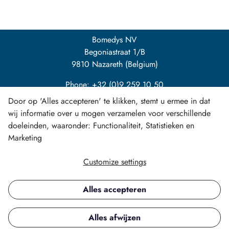
Bomedys NV
Begoniastraat 1/B
9810 Nazareth (Belgium)
Phone: +32 (0)9 259 10 50
Door op 'Alles accepteren' te klikken, stemt u ermee in dat
info@bomedys.be
wij informatie over u mogen verzamelen voor verschillende
doeleinden, waaronder: Functionaliteit, Statistieken en
Marketing
Customize settings
LinkedIn
Alles accepteren
Copyright ©
Alles afwijzen
All rights reserved.