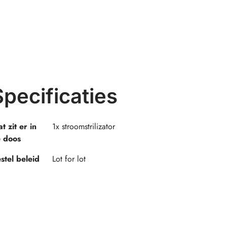
Specificaties
t zit er in
1x stroomstrilizator
 doos
stel beleid
Lot for lot