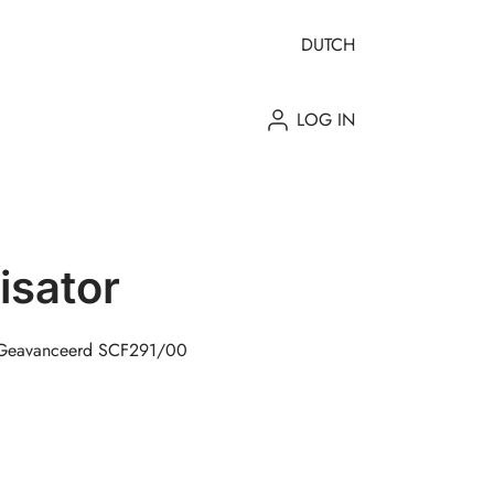
DUTCH
LOG IN
isator
tor Geavanceerd SCF291/00