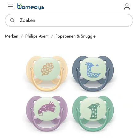
Log in
Zoeken
Merken
Philips Avent
Fopspenen & Snuggle