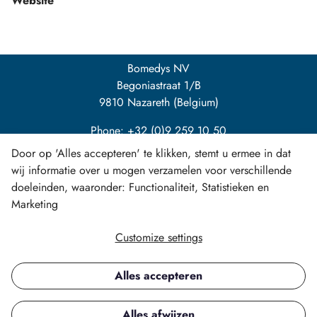
Website
Bomedys NV
Begoniastraat 1/B
9810 Nazareth (Belgium)
Phone: +32 (0)9 259 10 50
Door op 'Alles accepteren' te klikken, stemt u ermee in dat
info@bomedys.be
wij informatie over u mogen verzamelen voor verschillende
doeleinden, waaronder: Functionaliteit, Statistieken en
Marketing
Customize settings
LinkedIn
Alles accepteren
Copyright ©
Alles afwijzen
All rights reserved.