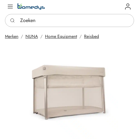
Log in
Zoeken
Merken
NUNA
Home Equipment
Reisbed