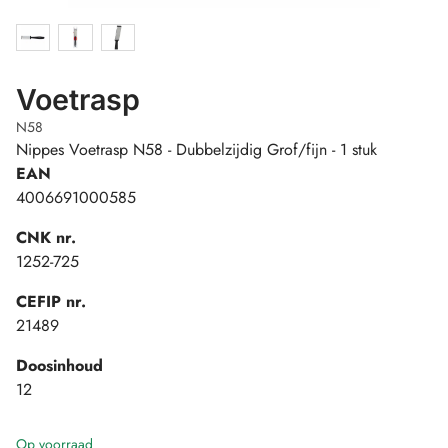
Voetrasp
N58
Nippes Voetrasp N58 - Dubbelzijdig Grof/fijn - 1 stuk
EAN
4006691000585
CNK nr.
1252-725
CEFIP nr.
21489
Doosinhoud
12
Op voorraad