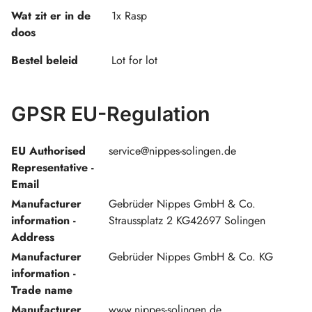
Wat zit er in de
1x Rasp
doos
Bestel beleid
Lot for lot
GPSR EU-Regulation
EU Authorised
service@nippes-solingen.de
Representative -
Email
Manufacturer
Gebrüder Nippes GmbH & Co.
information -
Straussplatz 2 KG42697 Solingen
Address
Manufacturer
Gebrüder Nippes GmbH & Co. KG
information -
Trade name
Manufacturer
www.nippes-solingen.de