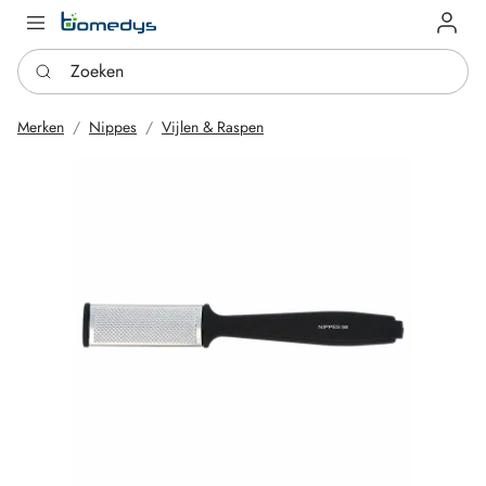
Log in
Zoeken
Merken
Nippes
Vijlen & Raspen