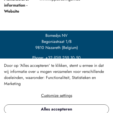
information -
Website
Bomedys NV
Begoniastraat 1/B
9810 Nazareth (Belgium)
Phone: +32 (0)9 259 10 50
Door op 'Alles accepteren' te klikken, stemt u ermee in dat
info@bomedys.be
wij informatie over u mogen verzamelen voor verschillende
doeleinden, waaronder: Functionaliteit, Statistieken en
Marketing
Customize settings
LinkedIn
Alles accepteren