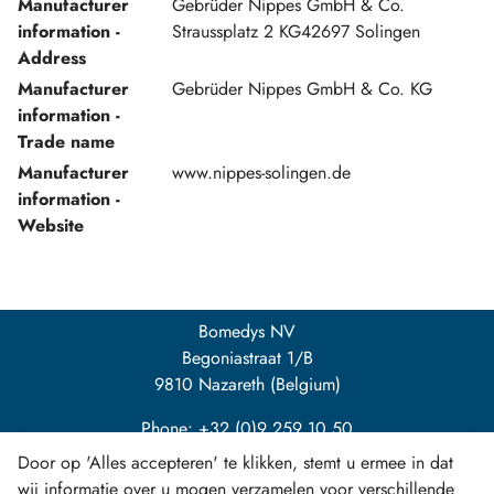
Manufacturer
Gebrüder Nippes GmbH & Co.
information -
Straussplatz 2 KG42697 Solingen
Address
Manufacturer
Gebrüder Nippes GmbH & Co. KG
information -
Trade name
Manufacturer
www.nippes-solingen.de
information -
Website
Bomedys NV
Begoniastraat 1/B
9810 Nazareth (Belgium)
Phone: +32 (0)9 259 10 50
Door op 'Alles accepteren' te klikken, stemt u ermee in dat
info@bomedys.be
wij informatie over u mogen verzamelen voor verschillende