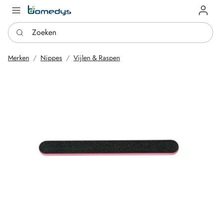
Log in
Zoeken
Merken
Nippes
Vijlen & Raspen