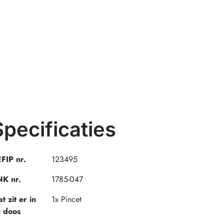
Specificaties
FIP nr.
123495
K nr.
1785-047
t zit er in
1x Pincet
 doos