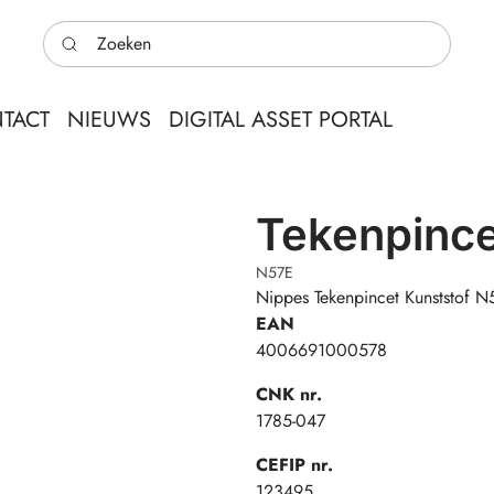
Zoeken
TACT
NIEUWS
DIGITAL ASSET PORTAL
Tekenpince
N57E
Nippes Tekenpincet Kunststof N
EAN
4006691000578
CNK nr.
1785-047
CEFIP nr.
123495