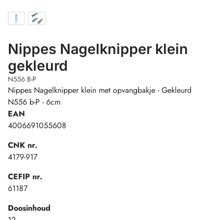
Nippes Nagelknipper klein
gekleurd
N556 B-P
Nippes Nagelknipper klein met opvangbakje - Gekleurd
N556 b-P - 6cm
EAN
4006691055608
CNK nr.
4179-917
CEFIP nr.
61187
Doosinhoud
12