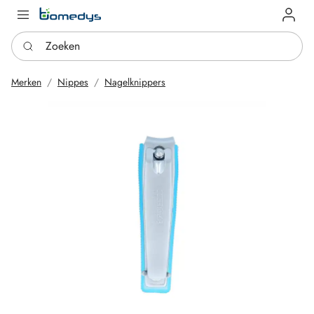
Log in
Zoeken
Merken
Nippes
Nagelknippers