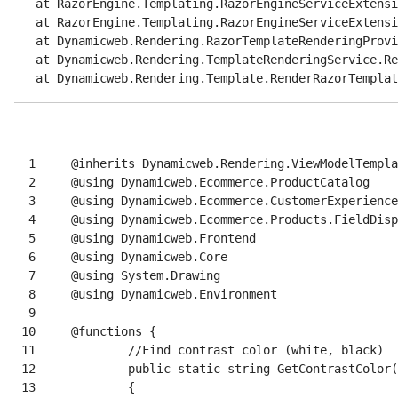
   at RazorEngine.Templating.RazorEngineServiceExtensi
   at RazorEngine.Templating.RazorEngineServiceExtensi
   at Dynamicweb.Rendering.RazorTemplateRenderingProvi
   at Dynamicweb.Rendering.TemplateRenderingService.Re
  1
  2
  3
  4
  5
  6
  7
  8
  9
 10
 11
 12
 13