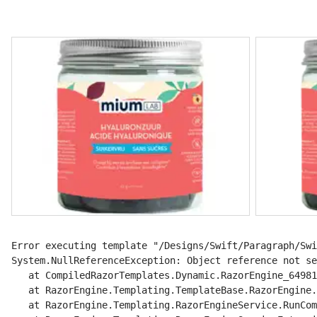
Error executing template "/Designs/Swift/Paragraph/Swi
System.NullReferenceException: Object reference not se
   at CompiledRazorTemplates.Dynamic.RazorEngine_64981
   at RazorEngine.Templating.TemplateBase.RazorEngine.
   at RazorEngine.Templating.RazorEngineService.RunCom