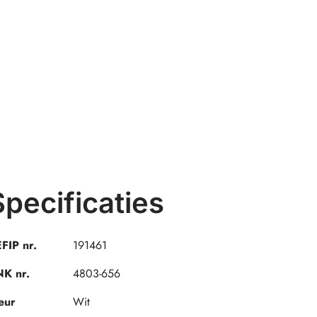
Specificaties
FIP nr.
191461
K nr.
4803-656
eur
Wit