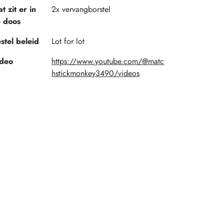
t zit er in
2x vervangborstel
 doos
stel beleid
Lot for lot
deo
https://www.youtube.com/@matc
hstickmonkey3490/videos