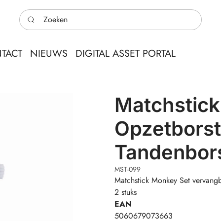
Zoeken
TACT
NIEUWS
DIGITAL ASSET PORTAL
Matchstic
Opzetborst
Tandenbors
MST-099
Matchstick Monkey Set vervangbo
2 stuks
EAN
5060679073663