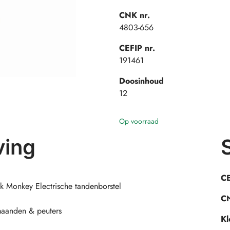
CNK nr.
4803-656
CEFIP nr.
191461
Doosinhoud
12
Op voorraad
ving
CE
ck Monkey Electrische tandenborstel
CN
 maanden & peuters
Kl