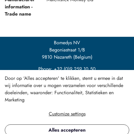
information -
Trade name
Bomedys NV
Begoniastraat 1/B
9810 Nazareth (Belgium)
Phone: +32 (0)9 259 10 50
Door op 'Alles accepteren' te klikken, stemt u ermee in dat
info@bomedys.be
wij informatie over u mogen verzamelen voor verschillende
doeleinden, waaronder: Functionaliteit, Statistieken en
Marketing
Customize settings
LinkedIn
Alles accepteren