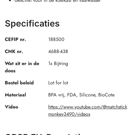
Geschikt voor in de koelkast en vaatwasser
Specificaties
CEFIP nr.
188500
CNK nr.
4688-438
Wat zit er in de
1x Bijtring
doos
Bestel beleid
Lot for lot
Materiaal
BPA vrij, FDA, Silicone, BioCote
Video
https://www.youtube.com/@matchstick
monkey3490/videos