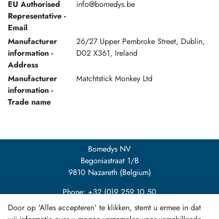
EU Authorised
info@bomedys.be
Representative -
Email
Manufacturer
26/27 Upper Pembroke Street, Dublin,
information -
D02 X361, Ireland
Address
Manufacturer
Matchtstick Monkey Ltd
information -
Trade name
Bomedys NV
Begoniastraat 1/B
9810 Nazareth (Belgium)
Phone: +32 (0)9 259 10 50
Door op 'Alles accepteren' te klikken, stemt u ermee in dat
info@bomedys.be