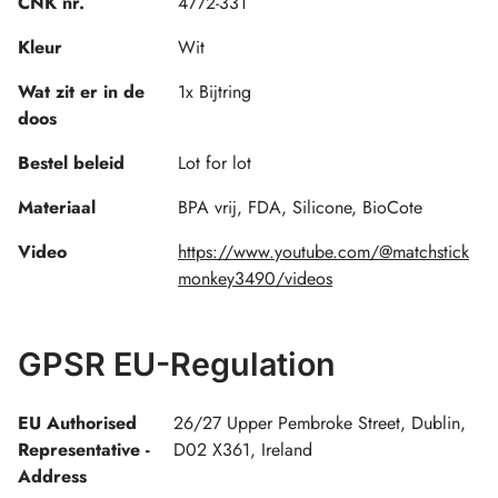
CNK nr.
4772-331
Kleur
Wit
Wat zit er in de
1x Bijtring
doos
Bestel beleid
Lot for lot
Materiaal
BPA vrij, FDA, Silicone, BioCote
Video
https://www.youtube.com/@matchstick
monkey3490/videos
GPSR EU-Regulation
EU Authorised
26/27 Upper Pembroke Street, Dublin,
Representative -
D02 X361, Ireland
Address