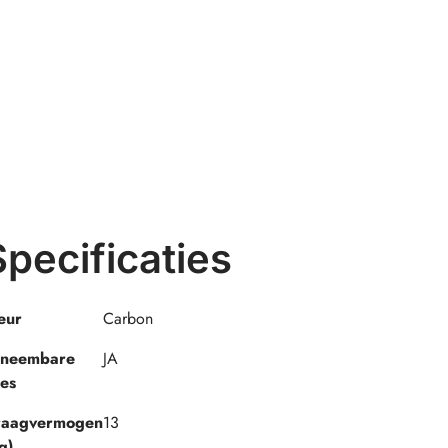
Specificaties
eur
Carbon
fneembare
JA
es
raagvermogen
13
g)