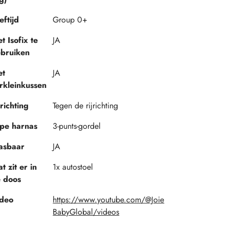
eftijd
Group 0+
t Isofix te
JA
bruiken
et
JA
rkleinkussen
jrichting
Tegen de rijrichting
pe harnas
3-punts-gordel
asbaar
JA
t zit er in
1x autostoel
 doos
deo
https://www.youtube.com/@Joie
BabyGlobal/videos