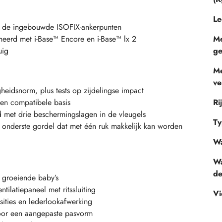
Le
van de ingebouwde ISOFIX-ankerpunten
ineerd met i-Base™ Encore en i-Base™ lx 2
Me
uig
ge
M
ve
eidsnorm, plus tests op zijdelingse impact
een compatibele basis
Ri
id met drie beschermingslagen in de vleugels
Ty
 onderste gordel dat met één ruk makkelijk kan worden
W
Wa
de
 groeiende baby’s
ilatiepaneel met ritssluiting
Vi
ties en lederlookafwerking
voor een aangepaste pasvorm