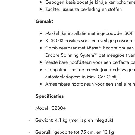
Gebogen basis zodat je kindje kan schomme
Zachte, luxueuze bekleding en stoffen
Gemak:
Makkelijke installatie met ingebouwde ISOFI
3 ISOFIX-posities voor een veilige pasvorm i
Combineerbaar met i-Base™ Encore om een 9
Encore Spinning System™ dat meegroeit van 
Verstelbare hoofdsteun voor een perfecte p
Compatibel met de meeste Joie-kinderwagen
autostoeladapters in Maxi-Cosi® stijl
Afneembare hoofdsteun voor een snelle rein
Specificaties
Model: C2304
·
Gewicht: 4,1 kg (met kap en inlegstuk)
·
Gebruik: geboorte tot 75 cm, en 13 kg
·