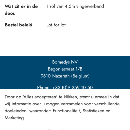
Wat zit er in de
1 rol van 4,5m vingerverband
doos
Bestel beleid
Lot for lot
Bomedys NV
Begoniastraat 1/B
9810 Nazareth (Belgium)
Phone: +32 (0)9 259 10 50
Door op 'Alles accepteren' te klikken, stemt u ermee in dat
info@bomedys.be
wij informatie over u mogen verzamelen voor verschillende
doeleinden, waaronder: Functionaliteit, Statistieken en
Marketing