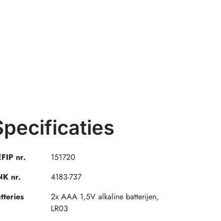
Specificaties
FIP nr.
151720
K nr.
4183-737
tteries
2x AAA 1,5V alkaline batterijen,
LR03