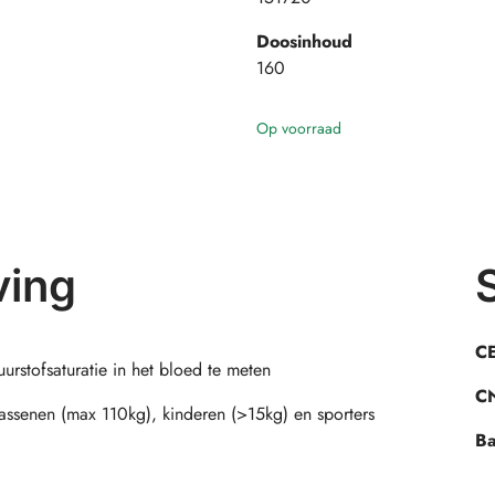
Doosinhoud
160
Op voorraad
ving
CE
rstofsaturatie in het bloed te meten
CN
wassenen (max 110kg), kinderen (>15kg) en sporters
Ba