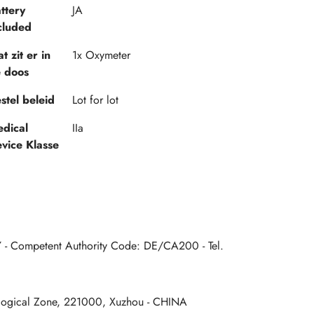
ttery
JA
cluded
t zit er in
1x Oxymeter
 doos
stel beleid
Lot for lot
dical
IIa
vice Klasse
 - Competent Authority Code: DE/CA200 - Tel.
logical Zone, 221000, Xuzhou - CHINA