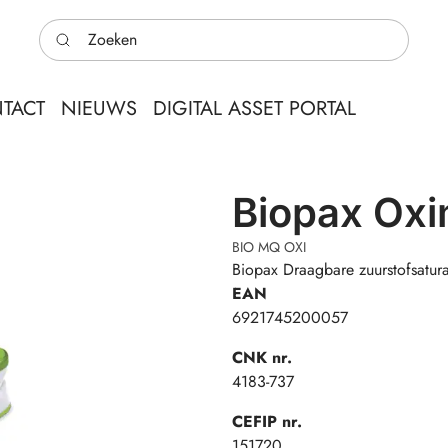
Zoeken
TACT
NIEUWS
DIGITAL ASSET PORTAL
Biopax Oxi
BIO MQ OXI
Biopax Draagbare zuurstofsatu
EAN
6921745200057
CNK nr.
4183-737
CEFIP nr.
151720