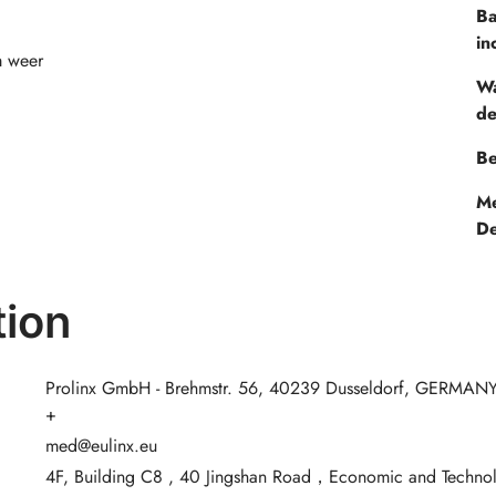
Ba
in
m weer
Wa
de
Be
Me
De
ion
Prolinx GmbH - Brehmstr. 56, 40239 Dusseldorf, GERMANY
+
med@eulinx.eu
4F, Building C8 , 40 Jingshan Road，Economic and Techno