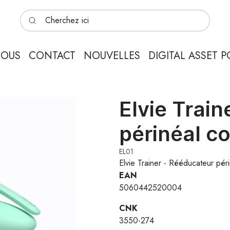
Cherchez ici
NOUS
CONTACT
NOUVELLES
DIGITAL ASSET P
Elvie Trai
périnéal c
EL01
Elvie Trainer - Rééducateur pér
EAN
5060442520004
CNK
3550-274