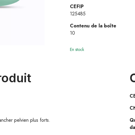
CEFIP
125485
Contenu de la boîte
10
En stock
roduit
C
C
ncher pelvien plus forts.
Qu
da