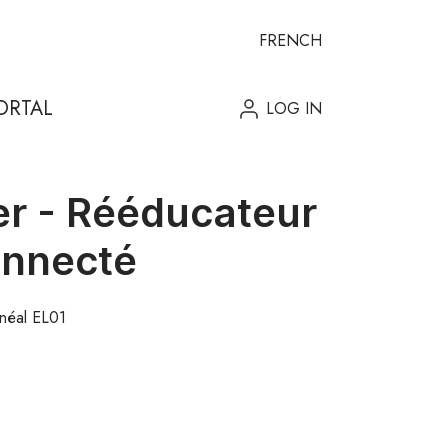
FRENCH
ORTAL
LOG IN
ner - Rééducateur
onnecté
inéal EL01