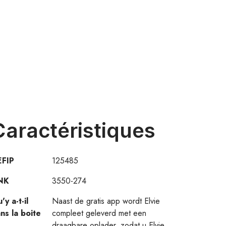
Caractéristiques
EFIP
125485
NK
3550-274
'y a-t-il
Naast de gratis app wordt Elvie
ns la boite
compleet geleverd met een
draagbare oplader, zodat u Elvie