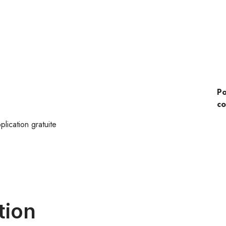
Po
c
lication gratuite
tion