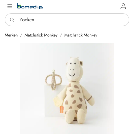
Log in
Zoeken
Merken
Matchstick Monkey
Matchstick Monkey