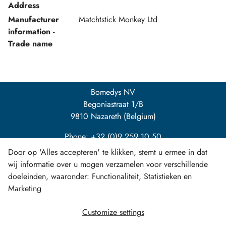
Address
Manufacturer
Matchtstick Monkey Ltd
information -
Trade name
Bomedys NV
Begoniastraat 1/B
9810 Nazareth (Belgium)
Phone: +32 (0)9 259 10 50
Door op 'Alles accepteren' te klikken, stemt u ermee in dat
info@bomedys.be
wij informatie over u mogen verzamelen voor verschillende
doeleinden, waaronder: Functionaliteit, Statistieken en
Marketing
Customize settings
LinkedIn