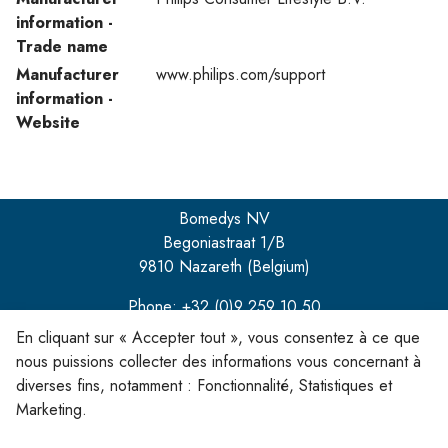
information -
Trade name
Manufacturer
www.philips.com/support
information -
Website
Bomedys NV
Begoniastraat 1/B
9810 Nazareth (Belgium)
Phone: +32 (0)9 259 10 50
En cliquant sur « Accepter tout », vous consentez à ce que
info@bomedys.be
nous puissions collecter des informations vous concernant à
diverses fins, notamment : Fonctionnalité, Statistiques et
Marketing.