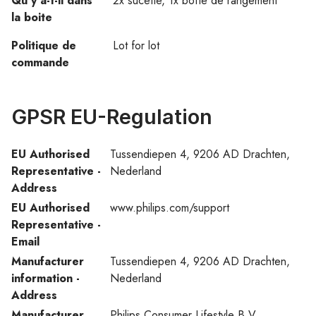
Qu'y a-t-il dans
2x sucette, 1x boîte de rangement
la boite
Politique de
Lot for lot
commande
GPSR EU-Regulation
EU Authorised
Tussendiepen 4, 9206 AD Drachten,
Representative -
Nederland
Address
EU Authorised
www.philips.com/support
Representative -
Email
Manufacturer
Tussendiepen 4, 9206 AD Drachten,
information -
Nederland
Address
Manufacturer
Philips Consumer Lifestyle B.V.